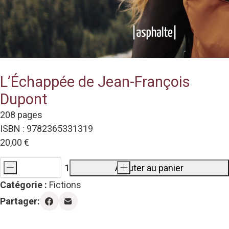
L’Échappée de Jean-François
Dupont
208 pages
ISBN : 9782365331319
20,00
€
-
Ajouter au panier
+
quantité
Catégorie :
Fictions
de
Partager:
L'Échappée
de