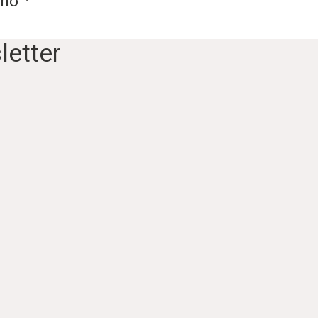
nno
letter