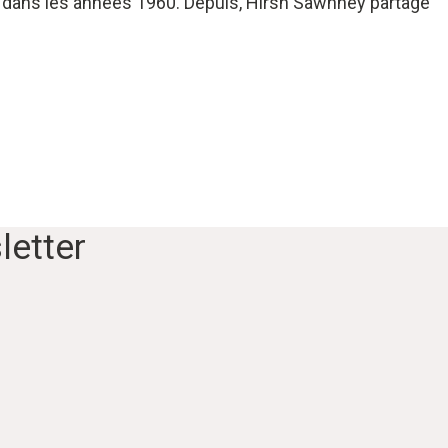
rk dans les années 1960. Depuis, Hirsh Sawhney partage
letter