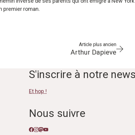
le chemin inverse de ses parents qui ont émigré à New Yo
on premier roman.
Article plus ancien
Arthur Dapieve
S'inscrire à notre news
Et hop !
Nous suivre